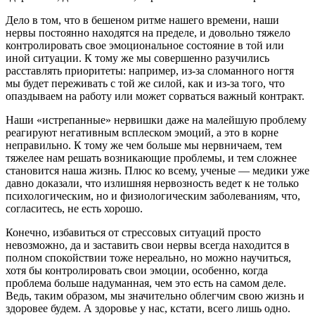
Дело в том, что в бешеном ритме нашего времени, наши
нервы постоянно находятся на пределе, и довольно тяжело
контролировать свое эмоциональное состояние в той или
иной ситуации. К тому же мы совершенно разучились
расставлять приоритеты: например, из-за сломанного ногтя
мы будет переживать с той же силой, как и из-за того, что
опаздываем на работу или может сорваться важный контракт.
Наши «истрепанные» нервишки даже на малейшую проблему
реагируют негативным всплеском эмоций, а это в корне
неправильно. К тому же чем больше мы нервничаем, тем
тяжелее нам решать возникающие проблемы, и тем сложнее
становится наша жизнь. Плюс ко всему, ученые — медики уже
давно доказали, что излишняя нервозность ведет к не только
психологическим, но и физиологическим заболеваниям, что,
согласитесь, не есть хорошо.
Конечно, избавиться от стрессовых ситуаций просто
невозможно, да и заставить свои нервы всегда находится в
полном спокойствии тоже нереально, но можно научиться,
хотя бы контролировать свои эмоции, особенно, когда
проблема больше надуманная, чем это есть на самом деле.
Ведь, таким образом, мы значительно облегчим свою жизнь и
здоровее будем. А здоровье у нас, кстати, всего лишь одно.