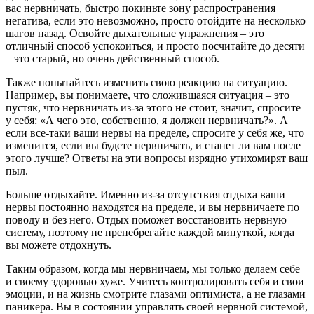
вас нервничать, быстро покиньте зону распространения
негатива, если это невозможно, просто отойдите на несколько
шагов назад. Освойте дыхательные упражнения – это
отличный способ успокоиться, и просто посчитайте до десяти
– это старый, но очень действенный способ.
Также попытайтесь изменить свою реакцию на ситуацию.
Например, вы понимаете, что сложившаяся ситуация – это
пустяк, что нервничать из-за этого не стоит, значит, спросите
у себя: «А чего это, собственно, я должен нервничать?». А
если все-таки ваши нервы на пределе, спросите у себя же, что
изменится, если вы будете нервничать, и станет ли вам после
этого лучше? Ответы на эти вопросы изрядно утихомирят ваш
пыл.
Больше отдыхайте. Именно из-за отсутствия отдыха ваши
нервы постоянно находятся на пределе, и вы нервничаете по
поводу и без него. Отдых поможет восстановить нервную
систему, поэтому не пренебрегайте каждой минуткой, когда
вы можете отдохнуть.
Таким образом, когда мы нервничаем, мы только делаем себе
и своему здоровью хуже. Учитесь контролировать себя и свои
эмоции, и на жизнь смотрите глазами оптимиста, а не глазами
паникера. Вы в состоянии управлять своей нервной системой,