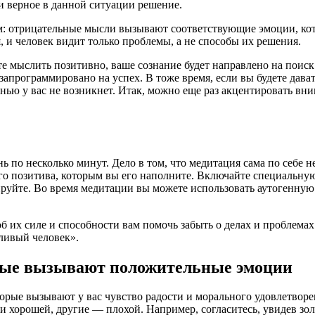
 и верное в данной ситуации решение.
: отрицательные мысли вызывают соответствующие эмоции, котор
я, и человек видит только проблемы, а не способы их решения.
е мыслить позитивно, ваше сознание будет направлено на поиск 
ие запрограммировано на успех. В тоже время, если вы будете да
знью у вас не возникнет. Итак, можно еще раз акцентировать вн
 по несколько минут. Дело в том, что медитация сама по себе н
о позитива, которым вы его наполните. Включайте специальную
ируйте. Во время медитации вы можете использовать аутогенную
б их силе и способности вам помочь забыть о делах и проблема
ливый человек».
орые вызывают положительные эмоции
оторые вызывают у вас чувство радости и морального удовлетво
 хорошей, другие — плохой. Например, согласитесь, увидев золо