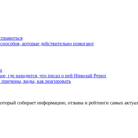
справиться
 способов, которые действительно помогают
о
кое, где находится, что писал о ней Николай Рерих
и причины, виды, как реагировать
н который собирает информацию, отзывы и рейтинги самых акту