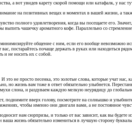
ства, а вот увидев карету скорой помощи или катафалк, у нас ту
внимание на позитивных вещах и моментах в вашей жизни, а так
увство полного удовлетворения, когда вы посещаете его. Значит
обы выпить чашечку ароматного кофе. Параллельно со стремление
, минимизируйте общение с ним, если его вообще невозможно ис
вас, постарайтесь почаще держать в руках или находиться рядом
ь и не носить их с собой.
 это не просто песенка, это золотые слова, которые учат нас, 
льно, но жизнь вам тоже в ответ обязательно улыбнется. Перестан
з мухи слона, и раздуваем каждую мелкую неурядицу до глобаль
т, поднимите вверх голову, посмотрите на солнышко и улыбните
стижениях, чтобы именно они двигали вами, а не постоянное чув
подносит нам сюрпризы, и только от вас зависит, как вы будете
 ваша жизнь обязательно измениться в лучшую сторону буквально