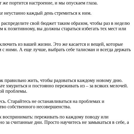
т же портится настроение, и мы опускаем глаза.
же неустанно каждый день стремиться к ним.
, распределите свой бюджет таким образом, чтобы раз в неделю
м к позитивному, вы должны стараться избегать тех мест или
ключить из вашей жизни. Это же касается и вещей, которые
 с ними. А еще лучше, выбрать себе талисман и всегда держать
как правильно жить, чтобы радоваться каждому новому дню.
ьте хмуриться и постоянно переживать из – за всяких мелочей.
ной проблемы.
сь. Старайтесь не останавливаться на проблемах и
ство собственного несовершенства.
 их воспринимать: переживать по каждому поводу или
 за считанные дни. Просто научитесь не замыкаться в себе, а