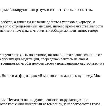
ые блокируют наш разум, и из — за этого, так сказать,
работы, а также на желание добиться успехов в карьере, и
вать волю отрицательным мыслям, ничего кроме чувства жалости
имание на том факте, что жить необходимо позитивно, теперь
е научит вас жить позитивно, но она очистит ваше сознание от
 музыку для медитаций, сосредотачивайтесь на своем
 тренировку, чтобы помочь своему подсознанию настроиться на
х. Вот эти аффирмации: «Я меняю свою жизнь к лучшему. Моя
рения. Несмотря на неодушевленность окружающих нас
тое колье или шикарный автомобиль, у нас загораются глаза.