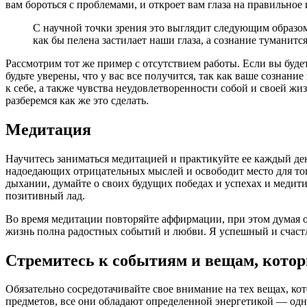
вам бороться с проблемами, и откроет вам глаза на правильное
С научной точки зрения это выглядит следующим образом
как бы пелена застилает наши глаза, а сознание туманитс
Рассмотрим тот же пример с отсутствием работы. Если вы будет
будьте уверены, что у вас все получится, так как ваше сознан
к себе, а также чувства неудовлетворенности собой и своей жи
разберемся как же это сделать.
Медитация
Научитесь заниматься медитацией и практикуйте ее каждый день
надоедающих отрицательных мыслей и освободит место для тог
дыхании, думайте о своих будущих победах и успехах и медит
позитивный лад.
Во время медитации повторяйте аффирмации, при этом думая о
жизнь полна радостных событий и любви. Я успешный и счаст
Стремитесь к событиям и вещам, кот
Обязательно сосредотачивайте свое внимание на тех вещах, к
предметов, все они обладают определенной энергетикой — одни