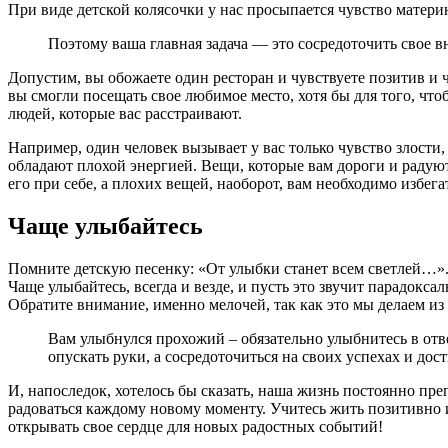
При виде детской колясочки у нас просыпается чувство материн
Поэтому ваша главная задача — это сосредоточить свое 
Допустим, вы обожаете один ресторан и чувствуете позитив и ч
вы смогли посещать свое любимое место, хотя бы для того, чт
людей, которые вас расстраивают.
Например, один человек вызывает у вас только чувство злости
обладают плохой энергией. Вещи, которые вам дороги и радуют 
его при себе, а плохих вещей, наоборот, вам необходимо избегат
Чаще улыбайтесь
Помните детскую песенку: «От улыбки станет всем светлей…». И
Чаще улыбайтесь, всегда и везде, и пусть это звучит парадокса
Обратите внимание, именно мелочей, так как это мы делаем и
Вам улыбнулся прохожий – обязательно улыбнитесь в отве
опускать руки, а сосредоточиться на своих успехах и до
И, напоследок, хотелось бы сказать, наша жизнь постоянно пре
радоваться каждому новому моменту. Учитесь жить позитивно и
открывать свое сердце для новых радостных событий!