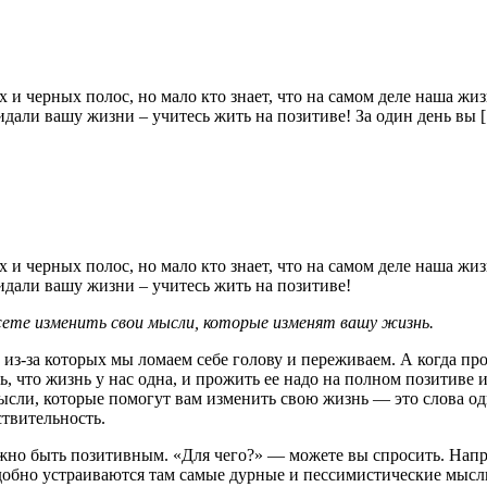
и черных полос, но мало кто знает, что на самом деле наша жизнь
дали вашу жизни – учитесь жить на позитиве! За один день вы 
и черных полос, но мало кто знает, что на самом деле наша жизнь
идали вашу жизни – учитесь жить на позитиве!
жете изменить свои мысли, которые изменят вашу жизнь.
 из-за которых мы ломаем себе голову и переживаем. А когда пр
что жизнь у нас одна, и прожить ее надо на полном позитиве и 
сли, которые помогут вам изменить свою жизнь — это слова одн
ствительность.
но быть позитивным. «Для чего?» — можете вы спросить. Напри
 удобно устраиваются там самые дурные и пессимистические мыс