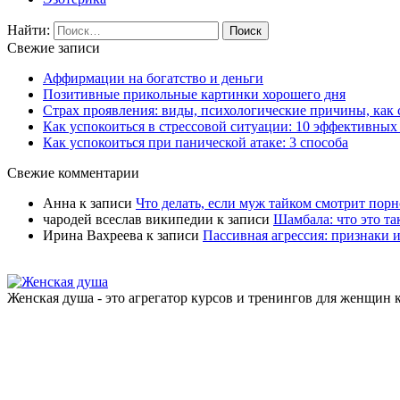
Найти:
Свежие записи
Аффирмации на богатство и деньги
Позитивные прикольные картинки хорошего дня
Страх проявления: виды, психологические причины, как 
Как успокоиться в стрессовой ситуации: 10 эффективных
Как успокоиться при панической атаке: 3 способа
Свежие комментарии
Анна
к записи
Что делать, если муж тайком смотрит порн
чародей всеслав википедии
к записи
Шамбала: что это та
Ирина Вахреева
к записи
Пассивная агрессия: признаки 
Женская душа - это агрегатор курсов и тренингов для женщи