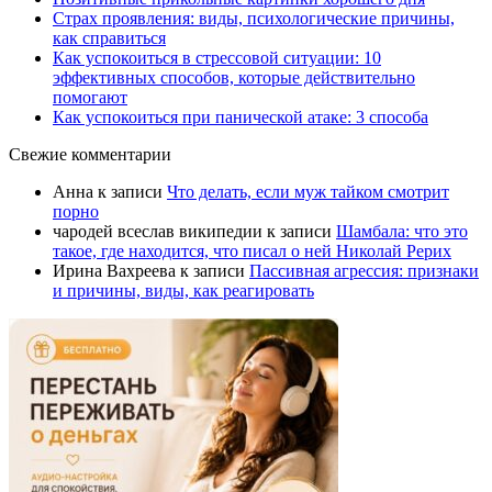
Страх проявления: виды, психологические причины,
как справиться
Как успокоиться в стрессовой ситуации: 10
эффективных способов, которые действительно
помогают
Как успокоиться при панической атаке: 3 способа
Свежие комментарии
Анна
к записи
Что делать, если муж тайком смотрит
порно
чародей всеслав википедии
к записи
Шамбала: что это
такое, где находится, что писал о ней Николай Рерих
Ирина Вахреева
к записи
Пассивная агрессия: признаки
и причины, виды, как реагировать