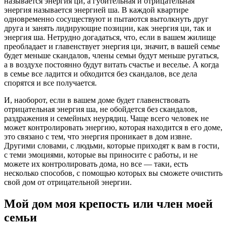
называется энергия ци, а губительная и отрицательная
энергия называется энергией ша. В каждой квартире
одновременно сосуществуют и пытаются вытолкнуть друг
друга и занять лидирующие позиции, как энергия ци, так и
энергия ша. Нетрудно догадаться, что, если в вашем жилище
преобладает и главенствует энергия ци, значит, в вашей семье
будет меньше скандалов, члены семьи будут меньше ругаться,
а в воздухе постоянно будут витать счастье и веселье. А когда
в семье все ладится и обходится без скандалов, все дела
спорятся и все получается.
И, наоборот, если в вашем доме будет главенствовать
отрицательная энергия ша, не обойдется без скандалов,
раздражения и семейных неурядиц. Чаще всего человек не
может контролировать энергию, которая находится в его доме,
это связано с тем, что энергия проникает в дом извне.
Другими словами, с людьми, которые приходят к вам в гости,
с теми эмоциями, которые вы приносите с работы, и не
можете их контролировать дома, но все — таки, есть
несколько способов, с помощью которых вы сможете очистить
свой дом от отрицательной энергии.
Мой дом моя крепость или член моей
семьи