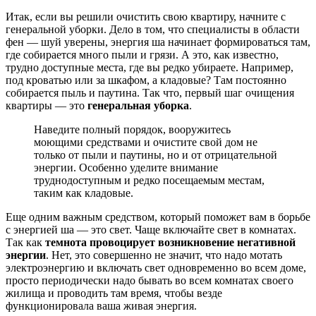
Итак, если вы решили очистить свою квартиру, начните с
генеральной уборки. Дело в том, что специалисты в области
фен — шуй уверены, энергия ша начинает формироваться там,
где собирается много пыли и грязи. А это, как известно,
трудно доступные места, где вы редко убираете. Например,
под кроватью или за шкафом, а кладовые? Там постоянно
собирается пыль и паутина. Так что, первый шаг очищения
квартиры — это
генеральная уборка
.
Наведите полный порядок, вооружитесь
моющими средствами и очистите свой дом не
только от пыли и паутины, но и от отрицательной
энергии. Особенно уделите внимание
труднодоступным и редко посещаемым местам,
таким как кладовые.
Еще одним важным средством, который поможет вам в борьбе
с энергией ша — это свет. Чаще включайте свет в комнатах.
Так как
темнота провоцирует возникновение негативной
энергии
. Нет, это совершенно не значит, что надо мотать
электроэнергию и включать свет одновременно во всем доме,
просто периодически надо бывать во всем комнатах своего
жилища и проводить там время, чтобы везде
функционировала ваша живая энергия.